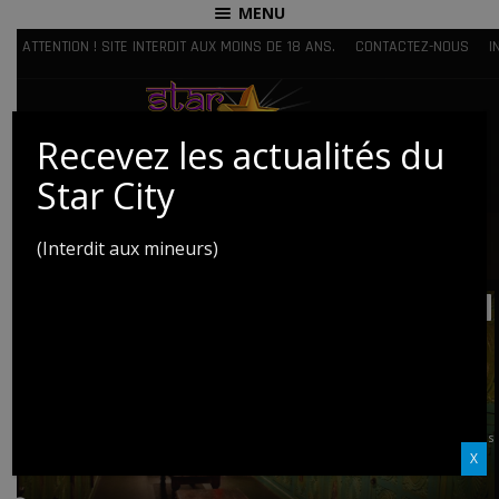
MENU
ATTENTION ! SITE INTERDIT AUX MOINS DE 18 ANS.
CONTACTEZ-NOUS
I
Recevez les actualités du
Star City
(Interdit aux mineurs)
VIEW MAP
Vestiaire
Le Star City est un sauna libertin et naturiste, vous devrez donc laisser vos
vêtements au vestiaire. Paréos et serviettes vous sont fournis par nos soins. Vous
pouvez apporter vos peignoirs et tongs si vous le souhaitez.
X